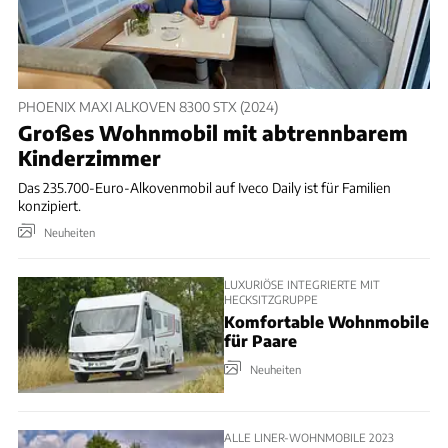
PHOENIX MAXI ALKOVEN 8300 STX (2024)
Großes Wohnmobil mit abtrennbarem
Kinderzimmer
Das 235.700-Euro-Alkovenmobil auf Iveco Daily ist für Familien
konzipiert.
Neuheiten
LUXURIÖSE INTEGRIERTE MIT
HECKSITZGRUPPE
Komfortable Wohnmobile
für Paare
Neuheiten
ALLE LINER-WOHNMOBILE 2023