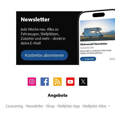
Newsletter
Jede Woche neu. Alles zu
Fahrzeugen, Stellplätzen,
Zubehör und mehr – direkt in
deine E-Mail!
Kostenlos abonnieren
Angebote
Caravaning
Newsletter
Shop
Stellplatz-App
Stellplatz-Atlas