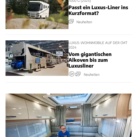
7000 G (2025)​
Passt ein Luxus-Liner ins
Kurzformat​?
Neuheiten
LUXUS-WOHNMOBILE AUF DER CMT
2024
Vom gigantischen
Alkoven bis zum
Luxusliner
Neuheiten