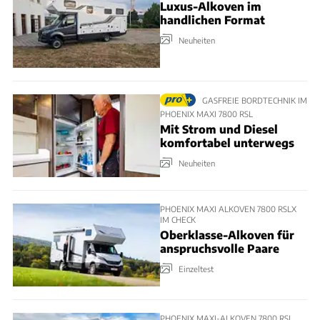
Luxus-Alkoven im
handlichen Format
Neuheiten
GASFREIE BORDTECHNIK IM
PHOENIX MAXI 7800 RSL
Mit Strom und Diesel
komfortabel unterwegs
Neuheiten
PHOENIX MAXI ALKOVEN 7800 RSLX
IM CHECK
Oberklasse-Alkoven für
anspruchsvolle Paare
Einzeltest
PHOENIX MAXI-ALKOVEN 7800 RSL