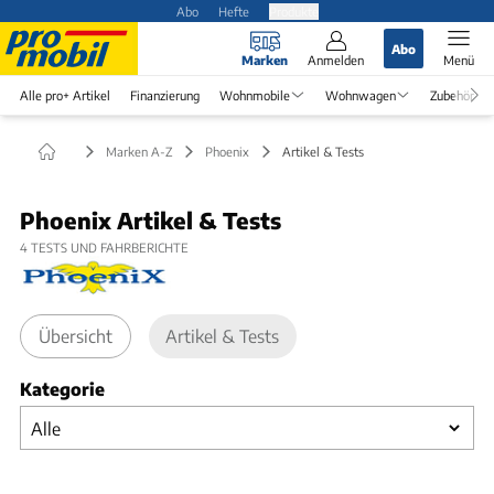
Abo
Hefte
Produkte
Abo
Marken
Anmelden
Menü
Alle pro+ Artikel
Finanzierung
Wohnmobile
Wohnwagen
Zubehör
Marken A-Z
Phoenix
Artikel & Tests
Phoenix Artikel & Tests
4
TESTS UND FAHRBERICHTE
Übersicht
Artikel & Tests
Kategorie