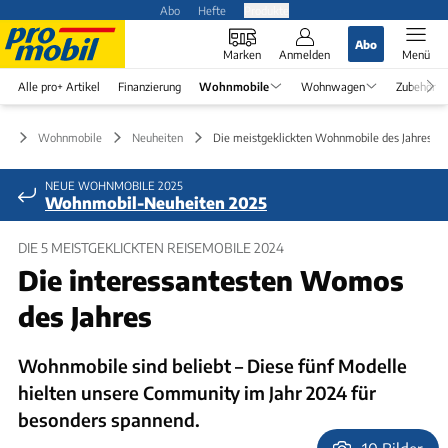
Abo
Hefte
Produkte
Abo
Marken
Anmelden
Menü
Alle pro+ Artikel
Finanzierung
Wohnmobile
Wohnwagen
Zubehör
Wohnmobile
Neuheiten
Die meistgeklickten Wohnmobile des Jahres 2
NEUE WOHNMOBILE 2025
Wohnmobil-Neuheiten 2025
DIE 5 MEISTGEKLICKTEN REISEMOBILE 2024
Die interessantesten Womos
des Jahres
Wohnmobile sind beliebt – Diese fünf Modelle
hielten unsere Community im Jahr 2024 für
besonders spannend.