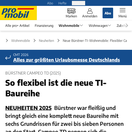
Abo
Hefte
Produkte
Abo
Marken
Anmelden
Menü
Alle pro+ Artikel
Finanzierung
Wohnmobile
Wohnwagen
Zubehör
Wohnmobile
Neuheiten
Neue Bürstner-TI-Wohnmobile: Flexibler Cam
CMT 2026
Alles zur größten Urlaubsmesse Deutschlands
BÜRSTNER CAMPEO TD (2025)
So flexibel ist die neue TI-
Baureihe
NEUHEITEN 2025
Bürstner war fleißig und
bringt gleich eine komplett neue Baureihe mit
sechs Grundrissen für zwei bis sieben Personen
an den Start. Campeo TD nennen sich die