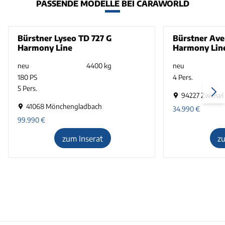
PASSENDE MODELLE BEI CARAWORLD
Bürstner Lyseo TD 727 G
Bürstner Ave
Harmony Line
Harmony Lin
neu
4400 kg
neu
180 PS
4 Pers.
5 Pers.
94227 Zwiesel
41068 Mönchengladbach
34.990
€
99.990
€
zum Inserat
z