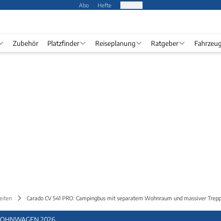
Abo
Hefte
Produkte
Zubehör
Platzfinder
Reiseplanung
Ratgeber
Fahrzeu
eiten
Carado CV 541 PRO: Campingbus mit separatem Wohnraum und massiver Trep
OHNWAGEN 2026