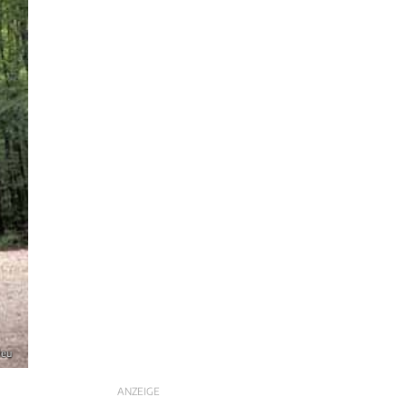
leu
ANZEIGE