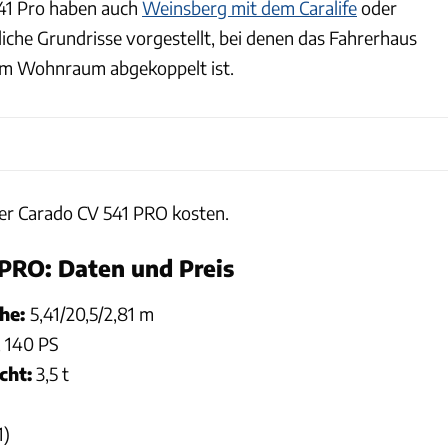
41 Pro haben auch
Weinsberg mit dem Caralife
oder
iche Grundrisse vorgestellt, bei denen das Fahrerhaus
om Wohnraum abgekoppelt ist.
der Carado CV 541 PRO kosten.
PRO: Daten und Preis
öhe:
5,41/20,5/2,81 m
, 140 PS
cht:
3,5 t
1)