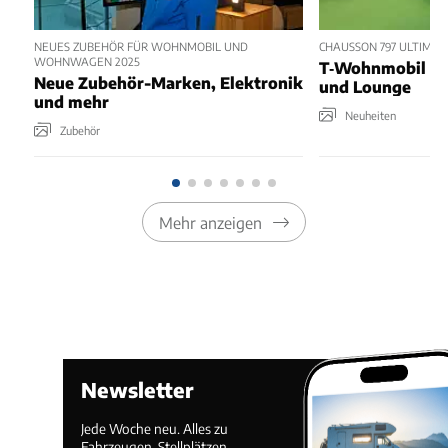
NEUES ZUBEHÖR FÜR WOHNMOBIL UND
CHAUSSON 797 ULTIMATE
WOHNWAGEN 2025
T‑Wohnmobil mit
Neue Zubehör-Marken, Elektronik
und Lounge
und mehr
Neuheiten
Zubehör
Mehr anzeigen
Newsletter
Jede Woche neu. Alles zu
Fahrzeugen, Stellplätzen,