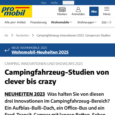
Abo
Hefte
Produkte
Abo
Marken
Anmelden
Menü
Alle pro+ Artikel
Finanzierung
Wohnmobile
Wohnwagen
Zubehör
obile
Neuheiten
Campingfahrzeug-Innovationen 2023: Campervan-Studien
NEUE WOHNMOBILE 2025
Wohnmobil-Neuheiten 2025
CAMPING-INNOVATIONEN UND SHOWCARS 2023
Campingfahrzeug-Studien von
clever bis crazy
NEUHEITEN 2023
Was halten Sie von diesen
drei Innovationen im Campingfahrzeug-Bereich?
Ein Aufblas-Bulli-Dach, ein Office-Bus und ein
Ford-Transit-Camper mit langen Betten. Sehen