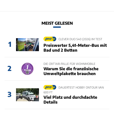
MEIST GELESEN
CLEVER DUO 540 (2026) IM TEST
1
Preiswerter 5,41-Meter-Bus mit
Bad und 2 Betten
DIE CRIT’AIR-FALLE FÜR WOHNMOBILE
2
Warum Sie die französische
Umweltplakette brauchen
DAUERTEST HOBBY ONTOUR VAN
3
600 FT
Viel Platz und durchdachte
Details