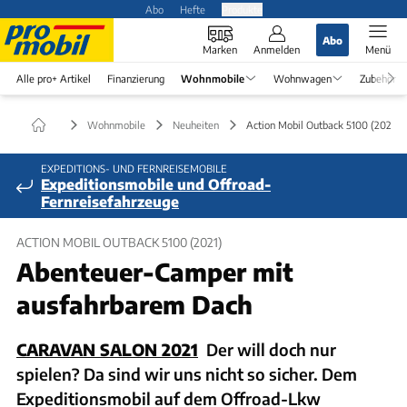
Abo
Hefte
Produkte
Abo
Marken
Anmelden
Menü
Alle pro+ Artikel
Finanzierung
Wohnmobile
Wohnwagen
Zubehör
Wohnmobile
Neuheiten
Action Mobil Outback 5100 (2021)
EXPEDITIONS- UND FERNREISEMOBILE
Expeditionsmobile und Offroad-
Fernreisefahrzeuge
ACTION MOBIL OUTBACK 5100 (2021)
Abenteuer-Camper mit
ausfahrbarem Dach
CARAVAN SALON 2021
Der will doch nur
spielen? Da sind wir uns nicht so sicher. Dem
Expeditionsmobil auf dem Offroad-Lkw