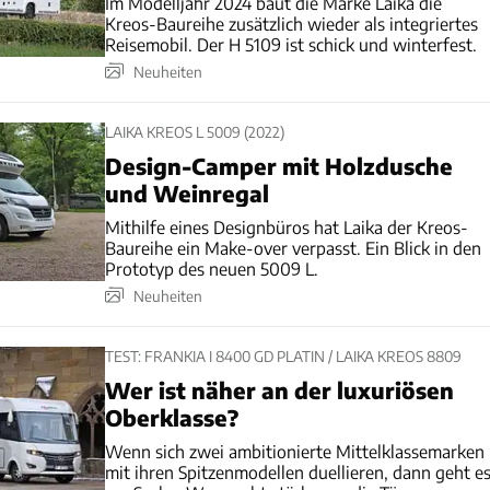
Im Modelljahr 2024 baut die Marke Laika die
Kreos-Baureihe zusätzlich wieder als integriertes
Reisemobil. Der H 5109 ist schick und winterfest.
Neuheiten
LAIKA KREOS L 5009 (2022)
Design-Camper mit Holzdusche
und Weinregal
Mithilfe eines Designbüros hat Laika der Kreos-
Baureihe ein Make-over verpasst. Ein Blick in den
Prototyp des neuen 5009 L.
Neuheiten
TEST: FRANKIA I 8400 GD PLATIN / LAIKA KREOS 8809
Wer ist näher an der luxuriösen
Oberklasse?
Wenn sich zwei ambitionierte Mittelklassemarken
mit ihren Spitzenmodellen duellieren, dann geht e