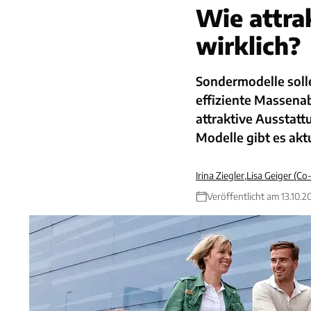
Wie attra
wirklich?
Sondermodelle solle
effiziente Massena
attraktive Ausstatt
Modelle gibt es akt
Irina Ziegler
,
Lisa Geiger (Co
Veröffentlicht am 13.10.2