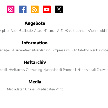
Angebote
ellplatz-App
Stellplatz-Atlas
Themen A-Z
Kreditrechner
Wohnmobil fi
Information
Manager
Barrierefreiheitserklärung
Impressum
Digital-Abo hier kündig
Heftarchiv
mobil
Heftarchiv Caravaning
Jahresinhalt Promobil
Jahresinhalt Carava
Media
Mediadaten Online
Mediadaten Print