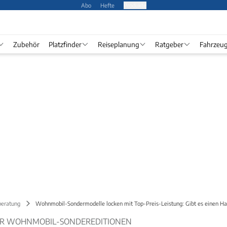
Abo
Hefte
Produkte
Zubehör
Platzfinder
Reiseplanung
Ratgeber
Fahrzeu
beratung
Wohnmobil-Sondermodelle locken mit Top-Preis-Leistung: Gibt es einen H
R WOHNMOBIL-SONDEREDITIONEN