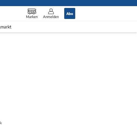
Abo
Marken
Anmelden
gmarkt
aken?