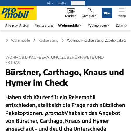
Abo
Hefte
Produkte
Abo
Marken
Anmelden
Menü
Alle pro+ Artikel
Finanzierung
Wohnmobile
Wohnwagen
Zubehör
Wohnmobile
Kaufberatung
Wohmobil-Kaufberatung: Zubehörpakete un
WOHMOBIL-KAUFBERATUNG: ZUBEHÖRPAKETE UND
EXTRAS
Bürstner, Carthago, Knaus und
Hymer im Check
Haben sich Käufer für ein Reisemobil
entschieden, stellt sich die Frage nach nützlichen
Paketoptionen.
promobil
hat sich das Angebot
von Bürstner, Carthago, Knaus und Hymer
angeschaut – und deutliche Unterschiede