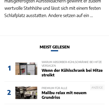
maßgefertigten Aufstelldächern gewinnt er zudem
wertvolle Stehhöhe und lässt sich mit einem festen
Schlafplatz ausstatten. Andere setzen auf ein ...
MEIST GELESEN
WARUM ABSORBER-KÜHLSCHRÄNKE BEI HITZE
VERSAGEN
1
Wenn der Kühlschrank bei Hitze
streikt
ANZEIGE
PREMIUM FÜR ALLE
2
Malibu relax mit neuem
Grundriss