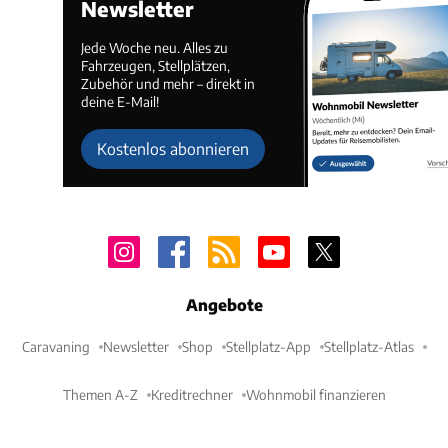
Newsletter
Jede Woche neu. Alles zu
Fahrzeugen, Stellplätzen,
Zubehör und mehr – direkt in
deine E-Mail!
Kostenlos abonnieren
Angebote
Caravaning
Newsletter
Shop
Stellplatz-App
Stellplatz-Atlas
Themen A-Z
Kreditrechner
Wohnmobil finanzieren