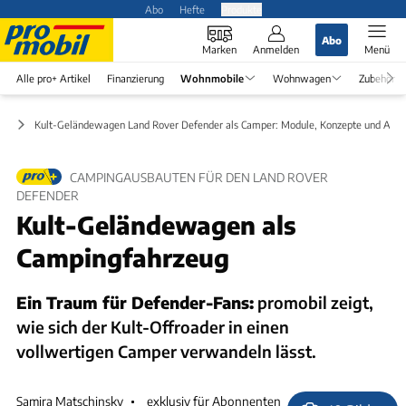
Abo
Hefte
Produkte
Abo
Marken
Anmelden
Menü
Alle pro+ Artikel
Finanzierung
Wohnmobile
Wohnwagen
Zubehör
ng
Kult-Geländewagen Land Rover Defender als Camper: Module, Konzepte und Aus
CAMPINGAUSBAUTEN FÜR DEN LAND ROVER
DEFENDER
Kult-Geländewagen als
Campingfahrzeug
Ein Traum für Defender-Fans:
promobil zeigt,
wie sich der Kult-Offroader in einen
vollwertigen Camper verwandeln lässt.
Samira Matschinsky
exklusiv für Abonnenten