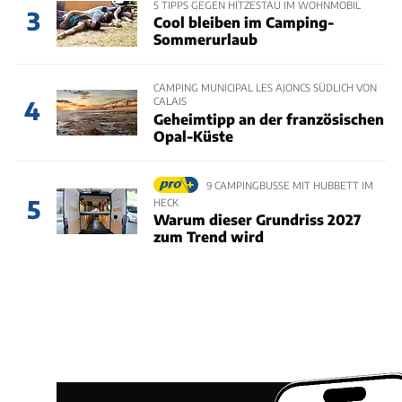
5 TIPPS GEGEN HITZESTAU IM WOHNMOBIL
3
Cool bleiben im Camping-
Sommerurlaub
CAMPING MUNICIPAL LES AJONCS SÜDLICH VON
CALAIS
4
Geheimtipp an der französischen
Opal-Küste
9 CAMPINGBUSSE MIT HUBBETT IM
5
HECK
Warum dieser Grundriss 2027
zum Trend wird