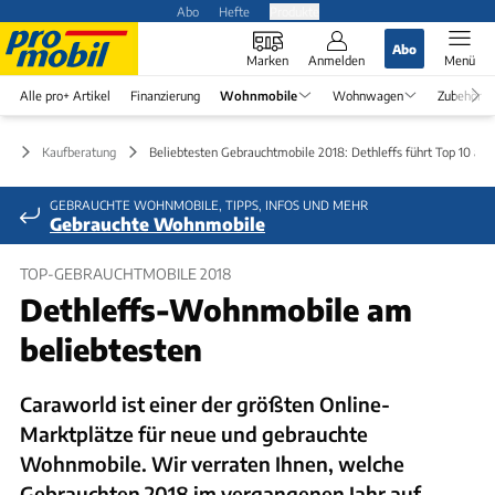
Abo
Hefte
Produkte
Abo
Marken
Anmelden
Menü
Alle pro+ Artikel
Finanzierung
Wohnmobile
Wohnwagen
Zubehör
le
Kaufberatung
Beliebtesten Gebrauchtmobile 2018: Dethleffs führt Top 10 an
GEBRAUCHTE WOHNMOBILE, TIPPS, INFOS UND MEHR
Gebrauchte Wohnmobile
TOP-GEBRAUCHTMOBILE 2018
Dethleffs-Wohnmobile am
beliebtesten
Caraworld ist einer der größten Online-
Marktplätze für neue und gebrauchte
Wohnmobile. Wir verraten Ihnen, welche
Gebrauchten 2018 im vergangenen Jahr auf