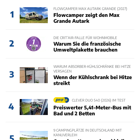
FLOWCAMPER MAX AUTARK GRANDE (2027)
1
Flowcamper zeigt den Max
Grande Autark
DIE CRIT’AIR-FALLE FÜR WOHNMOBILE
2
Warum Sie die französische
Umweltplakette brauchen
WARUM ABSORBER-KÜHLSCHRÄNKE BEI HITZE
VERSAGEN
3
Wenn der Kühlschrank bei Hitze
streikt
CLEVER DUO 540 (2026) IM TEST
4
Preiswerter 5,41-Meter-Bus mit
Bad und 2 Betten
9 CAMPINGPLÄTZE IN DEUTSCHLAND MIT
KANUVERLEIH
5