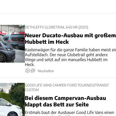
DETHLEFFS GLOBETRAIL 640 HR (2025)
Neuer Ducato-Ausbau mit großem
Hubbett im Heck
Kastenwägen für die ganze Familie haben meist ei
Aufstelldach. Der neue Globetrail geht andere
Wege und setzt auf ein manuelles Hubbett im
Heck.
Neuheiten
GOOD LIFE VANS CAMPER FORD TOURNEO/TRANSIT
CUSTOM
Bei diesem Campervan-Ausbau
klappt das Bett zur Seite
Erstmals baut der Ausbauer Good Life Vans einen