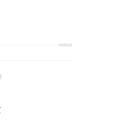
ANZEIGE
E
,
.