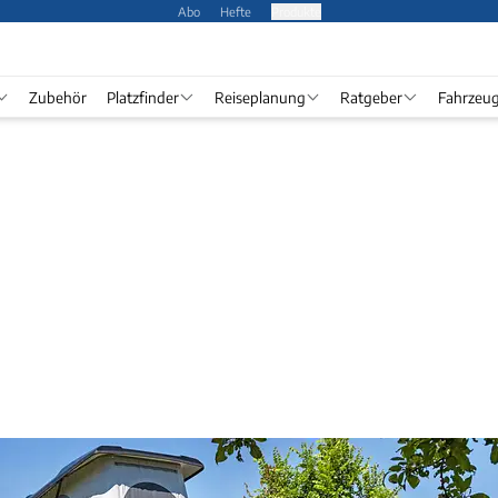
Abo
Hefte
Produkte
Zubehör
Platzfinder
Reiseplanung
Ratgeber
Fahrzeu