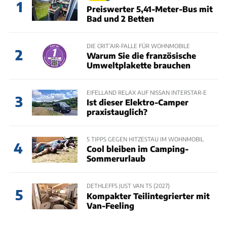
1
Preiswerter 5,41-Meter-Bus mit
Bad und 2 Betten
DIE CRIT’AIR-FALLE FÜR WOHNMOBILE
2
Warum Sie die französische
Umweltplakette brauchen
EIFELLAND RELAX AUF NISSAN INTERSTAR-E
3
Ist dieser Elektro-Camper
praxistauglich?
5 TIPPS GEGEN HITZESTAU IM WOHNMOBIL
4
Cool bleiben im Camping-
Sommerurlaub
DETHLEFFS JUST VAN T5 (2027)
5
Kompakter Teilintegrierter mit
Van-Feeling