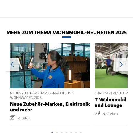
MEHR ZUM THEMA WOHNMOBIL-NEUHEITEN 2025
NEUES ZUBEHÖR FÜR WOHNMOBIL UND
CHAUSSON 797 ULTIMATE
WOHNWAGEN 2025
T‑Wohnmobil mit
Neue Zubehör-Marken, Elektronik
und Lounge
und mehr
Neuheiten
Zubehör