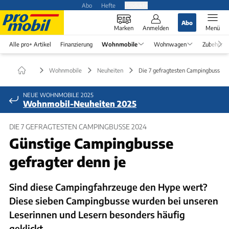
Abo
Hefte
Produkte
Abo
Marken
Anmelden
Menü
Alle pro+ Artikel
Finanzierung
Wohnmobile
Wohnwagen
Zubehör
Wohnmobile
Neuheiten
Die 7 gefragtesten Campingbusse 
NEUE WOHNMOBILE 2025
Wohnmobil-Neuheiten 2025
DIE 7 GEFRAGTESTEN CAMPINGBUSSE 2024
Günstige Campingbusse
gefragter denn je
Sind diese Campingfahrzeuge den Hype wert?
Diese sieben Campingbusse wurden bei unseren
Leserinnen und Lesern besonders häufig
geklickt.