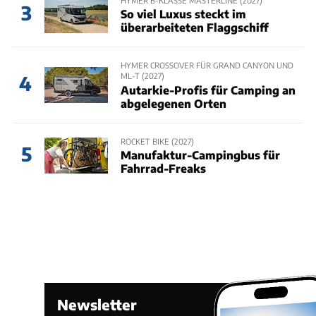
HYMER B-KLASSE MASTERLINE (2027)
3
So viel Luxus steckt im
überarbeiteten Flaggschiff
HYMER CROSSOVER FÜR GRAND CANYON UND
ML-T (2027)
4
Autarkie-Profis für Camping an
abgelegenen Orten
ROCKET BIKE (2027)
5
Manufaktur-Campingbus für
Fahrrad-Freaks
Newsletter