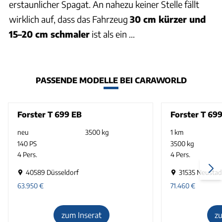
erstaunlicher Spagat. An nahezu keiner Stelle fällt
wirklich auf, dass das Fahrzeug
30 cm kürzer und
15–20 cm schmaler
ist als ein ...
PASSENDE MODELLE BEI CARAWORLD
Forster T 699 EB
Forster T 69
neu
3500 kg
1 km
140 PS
3500 kg
4 Pers.
4 Pers.
40589 Düsseldorf
31535 Neustad
63.950
€
71.460
€
zum Inserat
z