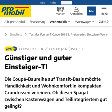
Abo
Hefte
Produkte
Abo
Marken
Anmelden
Menü
Alle pro+ Artikel
Finanzierung
Wohnmobile
Wohnwagen
Zubehör
le
Einzeltest
Test des Forster T Coupé 669 EB: Preiswertes Einsteiger-Wohnmo
FORSTER T COUPÉ 669 EB (2025) IM TEST
Günstiger und guter
Einsteiger-TI
Die Coupé-Baureihe auf Transit-Basis möchte
Handlichkeit und Wohnkomfort in kompakten
Grundrissen vereinen. Ob dieser Spagat
zwischen Kastenwagen und Teilintegriertem gut
gelingt?