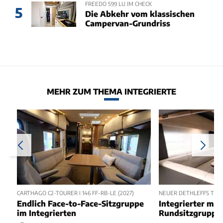
FREEDO 599 LU IM CHECK
5
Die Abkehr vom klassischen
Campervan-Grundriss
MEHR ZUM THEMA INTEGRIERTE
CARTHAGO C2-TOURER I 146 FF-RB-LE (2027)
NEUER DETHLEFFS TREND
Endlich Face-to-Face-Sitzgruppe
Integrierter mit
im Integrierten
Rundsitzgruppe