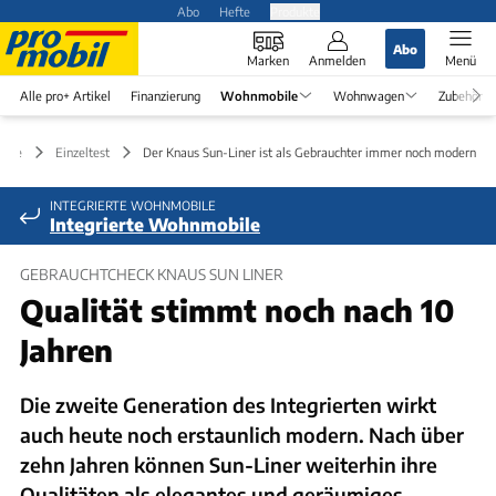
Abo
Hefte
Produkte
Abo
Marken
Anmelden
Menü
Alle pro+ Artikel
Finanzierung
Wohnmobile
Wohnwagen
Zubehör
bile
Einzeltest
Der Knaus Sun-Liner ist als Gebrauchter immer noch modern
INTEGRIERTE WOHNMOBILE
Integrierte Wohnmobile
GEBRAUCHTCHECK KNAUS SUN LINER
Qualität stimmt noch nach 10
Jahren
Die zweite Generation des Integrierten wirkt
auch heute noch erstaunlich modern. Nach über
zehn Jahren können Sun-Liner weiterhin ihre
Qualitäten als elegantes und geräumiges