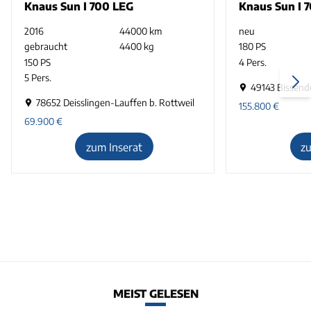
Knaus Sun I 700 LEG
Knaus Sun I 
2016
44000 km
neu
gebraucht
4400 kg
180 PS
150 PS
4 Pers.
5 Pers.
49143 Bissend
78652 Deisslingen-Lauffen b. Rottweil
155.800
€
69.900
€
zum Inserat
z
MEIST GELESEN