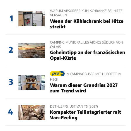
WARUM ABSORBER-KÜHLSCHRÄNKE BEI HITZE
VERSAGEN
1
Wenn der Kühlschrank bei Hitze
streikt
CAMPING MUNICIPAL LES AJONCS SÜDLICH VON
CALAIS
2
Geheimtipp an der französischen
Opal-Küste
9 CAMPINGBUSSE MIT HUBBETT IM
3
HECK
Warum dieser Grundriss 2027
zum Trend wird
DETHLEFFS JUST VAN T5 (2027)
4
Kompakter Teilintegrierter mit
Van-Feeling