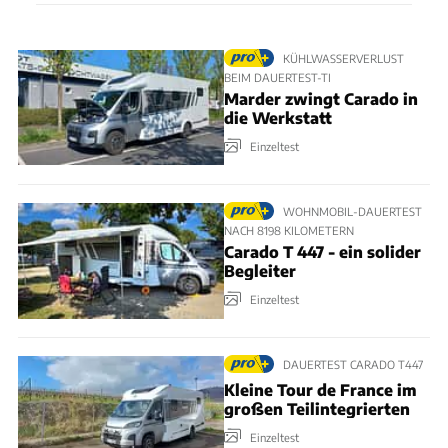
KÜHLWASSERVERLUST
BEIM DAUERTEST-TI
Marder zwingt Carado in
die Werkstatt
Einzeltest
WOHNMOBIL-DAUERTEST
NACH 8198 KILOMETERN
Carado T 447 - ein solider
Begleiter
Einzeltest
DAUERTEST CARADO T447
Kleine Tour de France im
großen Teilintegrierten
Einzeltest