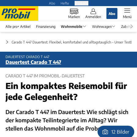
Abo
Hefte
Produkte
Abo
Marken
Anmelden
Menü
Alle pro+ Artikel
Finanzierung
Wohnmobile
Wohnwagen
Zubehör
st
Carado T 447 Dauertest: Flexibel, komfortabel und alltagstauglich – Unser Testberi
DAUERTEST CARADO T 447
Dauertest Carado T 447
CARADO T 447 IM PROMOBIL-DAUERTEST
Ein kompaktes Reisemobil für
jede Gelegenheit?
Der Carado T 447 im Dauertest: Wie schlägt sich
der kompakte Teilintegrierte im Alltag? Wir
stellen das Wohnmobil auf die Probe.
12 Bilder