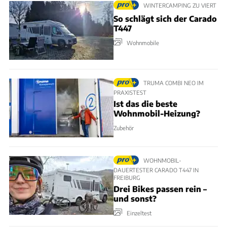
WINTERCAMPING ZU VIERT
So schlägt sich der Carado
T447
Wohnmobile
TRUMA COMBI NEO IM
PRAXISTEST
Ist das die beste
Wohnmobil-Heizung?
Zubehör
WOHNMOBIL-
DAUERTESTER CARADO T447 IN
FREIBURG
Drei Bikes passen rein –
und sonst?
Einzeltest