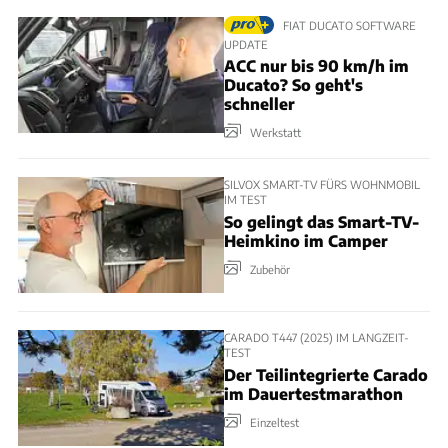
FIAT DUCATO SOFTWARE
UPDATE
ACC nur bis 90 km/h im
Ducato? So geht's
schneller
Werkstatt
SILVOX SMART-TV FÜRS WOHNMOBIL
IM TEST
So gelingt das Smart-TV-
Heimkino im Camper
Zubehör
CARADO T447 (2025) IM LANGZEIT-
TEST
Der Teilintegrierte Carado
im Dauertestmarathon
Einzeltest