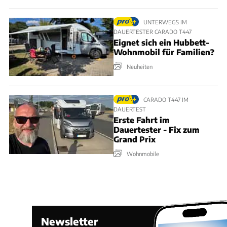
UNTERWEGS IM
DAUERTESTER CARADO T447
Eignet sich ein Hubbett-
Wohnmobil für Familien?
Neuheiten
CARADO T447 IM
DAUERTEST
Erste Fahrt im
Dauertester - Fix zum
Grand Prix
Wohnmobile
Newsletter