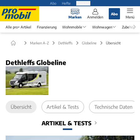
Abo
Hefte
Produkte
Abo
Marken
Anmelden
Menü
Alle pro+ Artikel
Finanzierung
Wohnmobile
Wohnwagen
Zubehör
Marken A-Z
Dethleffs
Globeline
Übersicht
Dethleffs Globeline
Übersicht
Artikel & Tests
Technische Daten
ARTIKEL & TESTS