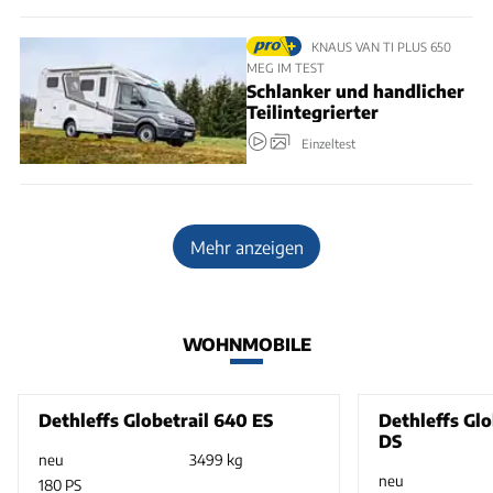
KNAUS VAN TI PLUS 650
MEG IM TEST
Schlanker und handlicher
Teilintegrierter
Einzeltest
Mehr anzeigen
WOHNMOBILE
Dethleffs Globetrail 640 ES
Dethleffs Glo
DS
neu
3499 kg
neu
180 PS