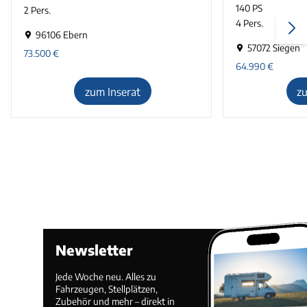
140 PS
2 Pers.
4 Pers.
96106 Ebern
57072 Siegen
73.500
€
64.990
€
zum Inserat
z
Newsletter
Jede Woche neu. Alles zu
Fahrzeugen, Stellplätzen,
Zubehör und mehr – direkt in