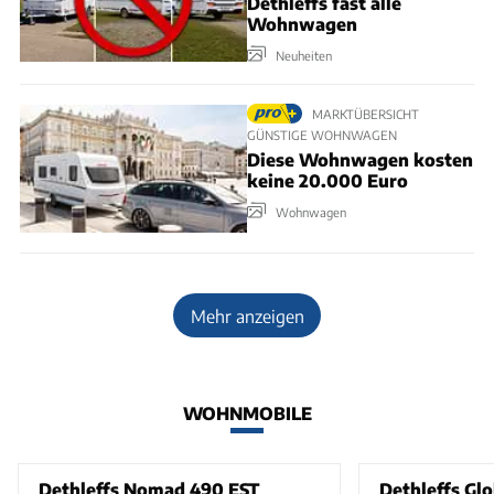
Dethleffs fast alle
Wohnwagen
Neuheiten
MARKTÜBERSICHT
GÜNSTIGE WOHNWAGEN
Diese Wohnwagen kosten
keine 20.000 Euro
Wohnwagen
Mehr anzeigen
WOHNMOBILE
Dethleffs Nomad 490 EST
Dethleffs Glo