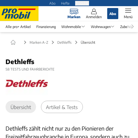
Abo
Hefte
Produkte
Abo
Marken
Anmelden
Menü
Alle pro+ Artikel
Finanzierung
Wohnmobile
Wohnwagen
Zubehör
Marken A-Z
Dethleffs
Übersicht
Dethleffs
58
TESTS UND FAHRBERICHTE
Übersicht
Artikel & Tests
Dethleffs zählt nicht nur zu den Pionieren der
Freizeitfahrzeugbranche in Europa, sondern auch zu