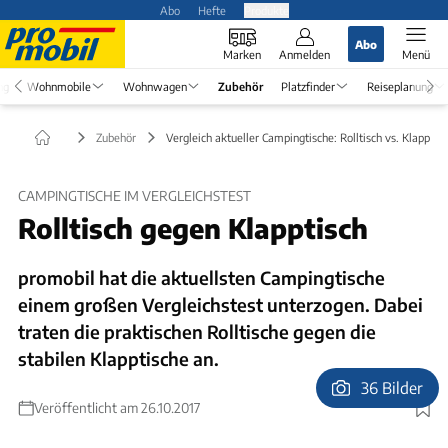
Abo
Hefte
Produkte
Abo
Marken
Anmelden
Menü
ng
Wohnmobile
Wohnwagen
Zubehör
Platzfinder
Reiseplanung
Zubehör
Vergleich aktueller Campingtische: Rolltisch vs. Klapptis
CAMPINGTISCHE IM VERGLEICHSTEST
Rolltisch gegen Klapptisch
promobil hat die aktuellsten Campingtische
einem großen Vergleichstest unterzogen. Dabei
traten die praktischen Rolltische gegen die
stabilen Klapptische an.
36 Bilder
Veröffentlicht am 26.10.2017
Foto: Ingolf Pompe