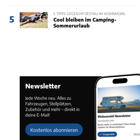
5 TIPPS GEGEN HITZESTAU IM WOHNMOBIL
5
Cool bleiben im Camping-
Sommerurlaub
Newsletter
Jede Woche neu. Alles zu
Fahrzeugen, Stellplätzen,
Zubehör und mehr – direkt in
deine E-Mail!
Kostenlos abonnieren