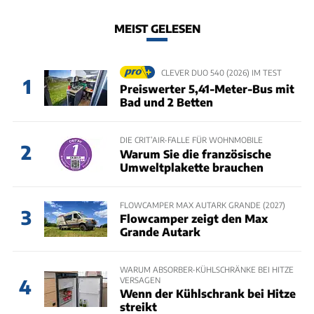
MEIST GELESEN
CLEVER DUO 540 (2026) IM TEST
1
Preiswerter 5,41-Meter-Bus mit
Bad und 2 Betten
DIE CRIT’AIR-FALLE FÜR WOHNMOBILE
2
Warum Sie die französische
Umweltplakette brauchen
FLOWCAMPER MAX AUTARK GRANDE (2027)
3
Flowcamper zeigt den Max
Grande Autark
WARUM ABSORBER-KÜHLSCHRÄNKE BEI HITZE
VERSAGEN
4
Wenn der Kühlschrank bei Hitze
streikt