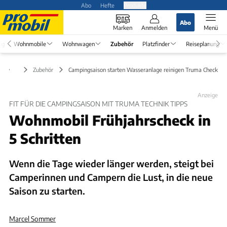
Abo
Hefte
Produkte
Abo
Marken
Anmelden
Menü
ng
Wohnmobile
Wohnwagen
Zubehör
Platzfinder
Reiseplanung
Zubehör
Campingsaison starten Wasseranlage reinigen Truma Check
Anzeige
FIT FÜR DIE CAMPINGSAISON MIT TRUMA TECHNIK TIPPS
Wohnmobil Frühjahrscheck in
5 Schritten
Wenn die Tage wieder länger werden, steigt bei
Camperinnen und Campern die Lust, in die neue
Saison zu starten.
Marcel Sommer