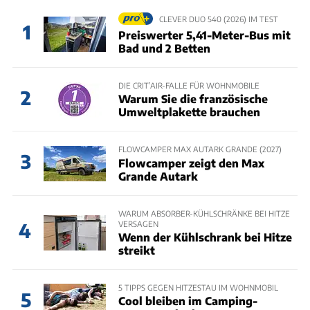
CLEVER DUO 540 (2026) IM TEST
1
Preiswerter 5,41-Meter-Bus mit
Bad und 2 Betten
DIE CRIT’AIR-FALLE FÜR WOHNMOBILE
2
Warum Sie die französische
Umweltplakette brauchen
FLOWCAMPER MAX AUTARK GRANDE (2027)
3
Flowcamper zeigt den Max
Grande Autark
WARUM ABSORBER-KÜHLSCHRÄNKE BEI HITZE
VERSAGEN
4
Wenn der Kühlschrank bei Hitze
streikt
5 TIPPS GEGEN HITZESTAU IM WOHNMOBIL
5
Cool bleiben im Camping-