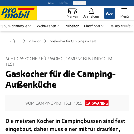
Abo
Hefte
Produkte
Abo
Marken
Anmelden
Menü
ng
Wohnmobile
Wohnwagen
Zubehör
Platzfinder
Reiseplanung
Zubehör
Gaskocher für Camping im Test
ACHT GASKOCHER FÜR WOMO, CAMPINGBUS UND CO IM
TEST
Gaskocher für die Camping-
Außenküche
VOM CAMPINGPROFI SEIT 1959
Die meisten Kocher in Campingbussen sind fest
eingebaut, daher muss einer mit für draußen,