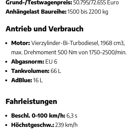
Grund-/Testwagenpreis:
50.795/72.655 Euro
Anhängelast Baureihe:
1500 bis 2200 kg
Antrieb und Verbrauch
Motor:
Vierzylinder-Bi-Turbodiesel, 1968 cm3,
max. Drehmoment 500 Nm von 1750–2500/min.
Abgasnorm:
EU 6
Tankvolumen:
66 L
AdBlue:
16 L
Fahrleistungen
Beschl. 0–100 km/h:
6,3 s
Höchstgeschw.:
239 km/h