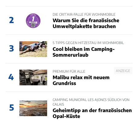
DIE CRIT’AIR-FALLE FÜR WOHNMOBILE
2
Warum Sie die französische
Umweltplakette brauchen
5 TIPPS GEGEN HITZESTAU IM WOHNMOBIL
3
Cool bleiben im Camping-
Sommerurlaub
ANZEIGE
PREMIUM FÜR ALLE
4
Malibu relax mit neuem
Grundriss
CAMPING MUNICIPAL LES AJONCS SÜDLICH VON
CALAIS
5
Geheimtipp an der französischen
Opal-Küste