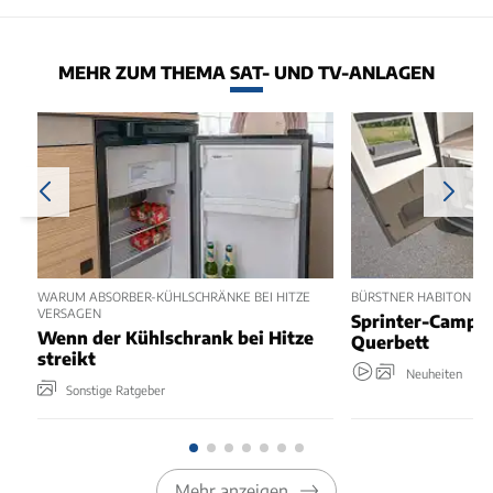
MEHR ZUM THEMA SAT- UND TV-ANLAGEN
WARUM ABSORBER-KÜHLSCHRÄNKE BEI HITZE
BÜRSTNER HABITON 6.1 
VERSAGEN
Sprinter-Camper
Wenn der Kühlschrank bei Hitze
Querbett
streikt
Neuheiten
Sonstige Ratgeber
Mehr anzeigen