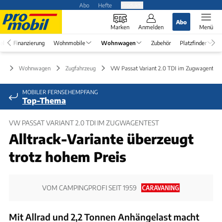
Abo
Hefte
Produkte
Abo
Marken
Anmelden
Menü
el
Finanzierung
Wohnmobile
Wohnwagen
Zubehör
Platzfinder
Wohnwagen
Zugfahrzeug
VW Passat Variant 2.0 TDI im Zugwagentest
MOBILER FERNSEHEMPFANG
Top-Thema
VW PASSAT VARIANT 2.0 TDI IM ZUGWAGENTEST
Alltrack-Variante überzeugt
trotz hohem Preis
VOM CAMPINGPROFI SEIT 1959
Mit Allrad und 2,2 Tonnen Anhängelast macht