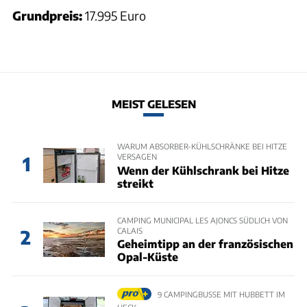
Grundpreis:
17.995 Euro
MEIST GELESEN
WARUM ABSORBER-KÜHLSCHRÄNKE BEI HITZE
VERSAGEN
1
Wenn der Kühlschrank bei Hitze
streikt
CAMPING MUNICIPAL LES AJONCS SÜDLICH VON
CALAIS
2
Geheimtipp an der französischen
Opal-Küste
9 CAMPINGBUSSE MIT HUBBETT IM
HECK