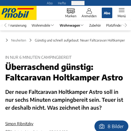
Abo
Hefte
Produkte
Abo
Marken
Anmelden
Menü
el
Finanzierung
Wohnmobile
Wohnwagen
Zubehör
Platzfinder
en
Neuheiten
Günstig und schnell aufgebaut: Neuer Faltcaravan Holtkamper Ast
IN NUR 6 MINUTEN CAMPINGBEREIT
Überraschend günstig:
Faltcaravan Holtkamper Astro
Der neue Faltcaravan Holtkamper Astro soll in
nur sechs Minuten campingbereit sein. Teuer ist
er deshalb nicht. Was zeichnet ihn aus?
Simon Ribnitzky
8 Bilder