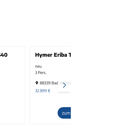
540
Hymer Eriba Touring 430
neu
1300 kg
3 Pers.
3
88339 Bad Waldsee
32.899
€
3
zum Inserat