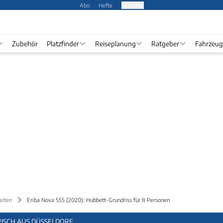
Abo
Hefte
Produkte
Zubehör
Platzfinder
Reiseplanung
Ratgeber
Fahrzeug
eiten
Eriba Nova 555 (2020): Hubbett-Grundriss für 8 Personen
ISCH AUS DÜSSELDORF