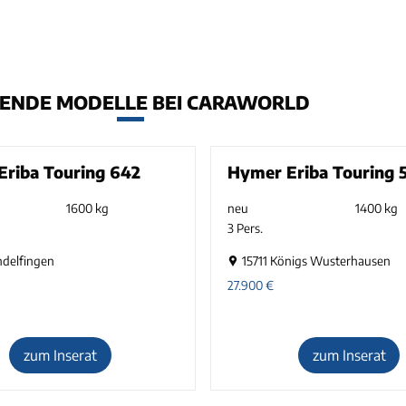
ENDE MODELLE BEI CARAWORLD
riba Touring 642
Hymer Eriba Touring 
1600 kg
neu
1400 kg
3 Pers.
ndelfingen
15711 Königs Wusterhausen
27.900
€
zum Inserat
zum Inserat