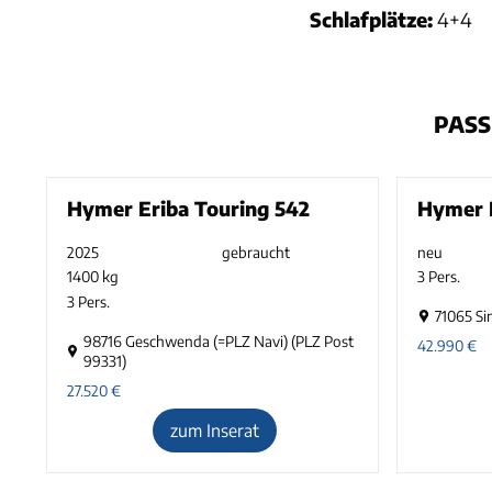
Schlafplätze:
4+4
PASS
Hymer Eriba Touring 542
Hymer E
2025
gebraucht
neu
1400 kg
3 Pers.
3 Pers.
71065 Si
98716 Geschwenda (=PLZ Navi) (PLZ Post
42.990
€
99331)
27.520
€
zum Inserat