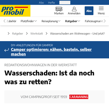
Abo
Hefte
Produkte
Abo
Marken
Anmelden
Menü
Zubehör
Platzfinder
Reiseplanung
Ratgeber
Fahrzeugmarkt
Ratgeber
Werkstatt
Wasserschaden am Wohnwagen – Und jetzt?
DIY-ANLEITUNGEN FÜR CAMPER
Camper optimieren: nähen, basteln, selber
machen
REDAKTIONSWOHNWAGEN IN DER WERKSTATT
Wasserschaden: Ist da noch
was zu retten?
VOM CAMPINGPROFI SEIT 1959