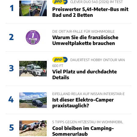
CLEVER DUO 540 (2026) IM TEST
1
Preiswerter 5,41-Meter-Bus mit
Bad und 2 Betten
DIE CRIT’AIR-FALLE FÜR WOHNMOBILE
2
Warum Sie die französische
Umweltplakette brauchen
DAUERTEST HOBBY ONTOUR VAN
3
600 FT
Viel Platz und durchdachte
Details
EIFELLAND RELAX AUF NISSAN INTERSTAR-E
4
Ist dieser Elektro-Camper
praxistauglich?
5 TIPPS GEGEN HITZESTAU IM WOHNMOBIL
5
Cool bleiben im Camping-
Sommerurlaub