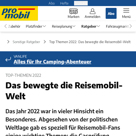
Abo
Hefte
Produkte
Abo
Marken
Anmelden
Menü
Zubehör
Platzfinder
Reiseplanung
Ratgeber
Fahrzeugmarkt
ber
Sonstige Ratgeber
Top Themen 2022: Das bewegte die Reisemobil-Welt
VANLIFE
Alles für Ihr Camping-Abenteuer
TOP-THEMEN 2022
Das bewegte die Reisemobil-
Welt
Das Jahr 2022 war in vieler Hinsicht ein
Besonderes. Abgesehen von der politischen
Weltlage gab es speziell für Reisemobil-Fans
einige wichtige Themen: die Gasprüfung,