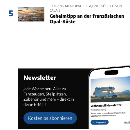
CAMPING MUNICIPAL LES AJONCS SÜDLICH VON
CALAIS
5
Geheimtipp an der französischen
Opal-Küste
Newsletter
Jede Woche neu. Alles zu
Fahrzeugen, Stellplätzen,
Zubehör und mehr – direkt in
deine E-Mail!
Kostenlos abonnieren