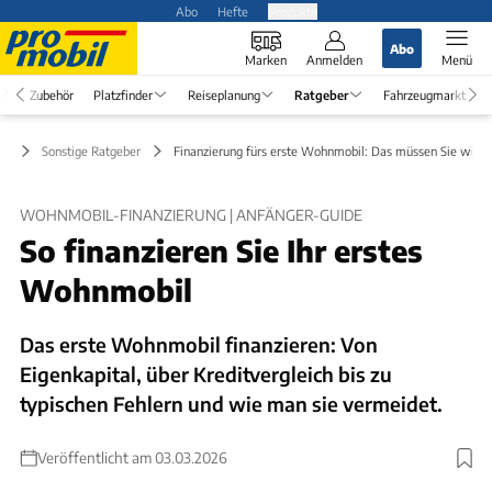
Abo
Hefte
Produkte
Abo
Marken
Anmelden
Menü
Zubehör
Platzfinder
Reiseplanung
Ratgeber
Fahrzeugmarkt
er
Sonstige Ratgeber
Finanzierung fürs erste Wohnmobil: Das müssen Sie wiss
WOHNMOBIL-FINANZIERUNG | ANFÄNGER-GUIDE
So finanzieren Sie Ihr erstes
Wohnmobil
Das erste Wohnmobil finanzieren: Von
Eigenkapital, über Kreditvergleich bis zu
typischen Fehlern und wie man sie vermeidet.
Veröffentlicht am 03.03.2026
Foto: Becker