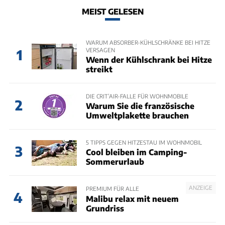
MEIST GELESEN
WARUM ABSORBER-KÜHLSCHRÄNKE BEI HITZE
VERSAGEN
1
Wenn der Kühlschrank bei Hitze
streikt
DIE CRIT’AIR-FALLE FÜR WOHNMOBILE
2
Warum Sie die französische
Umweltplakette brauchen
5 TIPPS GEGEN HITZESTAU IM WOHNMOBIL
3
Cool bleiben im Camping-
Sommerurlaub
ANZEIGE
PREMIUM FÜR ALLE
4
Malibu relax mit neuem
Grundriss