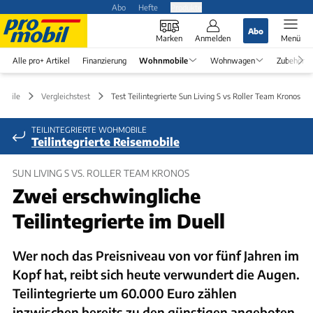
Abo
Hefte
Produkte
Abo
Marken
Anmelden
Menü
Alle pro+ Artikel
Finanzierung
Wohnmobile
Wohnwagen
Zubehör
obile
Vergleichstest
Test Teilintegrierte Sun Living S vs Roller Team Kronos
TEILINTEGRIERTE WOHMOBILE
Teilintegrierte Reisemobile
SUN LIVING S VS. ROLLER TEAM KRONOS
Zwei erschwingliche
Teilintegrierte im Duell
Wer noch das Preisniveau von vor fünf Jahren im
Kopf hat, reibt sich heute verwundert die Augen.
Teilintegrierte um 60.000 Euro zählen
inzwischen bereits zu den günstigen angeboten.