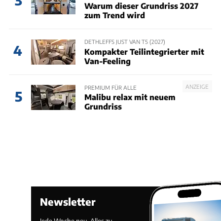
3
Warum dieser Grundriss 2027
zum Trend wird
DETHLEFFS JUST VAN T5 (2027)
4
Kompakter Teilintegrierter mit
Van-Feeling
ANZEIGE
PREMIUM FÜR ALLE
5
Malibu relax mit neuem
Grundriss
Newsletter
Jede Woche neu. Alles zu