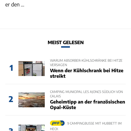
er den ...
MEIST GELESEN
WARUM ABSORBER-KÜHLSCHRÄNKE BEI HITZE
VERSAGEN
1
Wenn der Kühlschrank bei Hitze
streikt
CAMPING MUNICIPAL LES AJONCS SÜDLICH VON
CALAIS
2
Geheimtipp an der französischen
Opal-Küste
9 CAMPINGBUSSE MIT HUBBETT IM
HECK