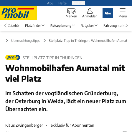
Abo
Hefte
Produkte
Abo
Marken
Anmelden
Menü
Zubehör
Platzfinder
Reiseplanung
Ratgeber
Fahrzeugmarkt
ng
Übernachtungstipps
Stellplatz-Tipp in Thüringen: Wohnmobilhafen Aumatal
STELLPLATZ-TIPP IN THÜRINGEN
Wohnmobilhafen Aumatal mit
viel Platz
Im Schatten der vogtländischen Gründerburg,
der Osterburg in Weida, lädt ein neuer Platz zum
Übernachten ein.
Klaus Zwingenberger
exklusiv für Abonnenten