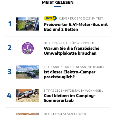
MEIST GELESEN
CLEVER DUO 540 (2026) IM TEST
1
Preiswerter 5,41-Meter-Bus mit
Bad und 2 Betten
DIE CRIT’AIR-FALLE FÜR WOHNMOBILE
2
Warum Sie die französische
Umweltplakette brauchen
EIFELLAND RELAX AUF NISSAN INTERSTAR-E
3
Ist dieser Elektro-Camper
praxistauglich?
5 TIPPS GEGEN HITZESTAU IM WOHNMOBIL
4
Cool bleiben im Camping-
Sommerurlaub
DETHLEFFS JUST VAN T5 (2027)