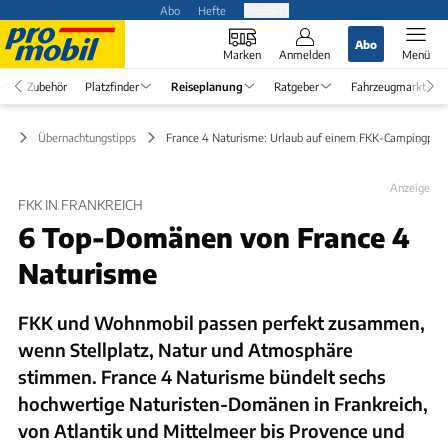
Abo
Hefte
Produkte
Abo
Marken
Anmelden
Menü
Zubehör
Platzfinder
Reiseplanung
Ratgeber
Fahrzeugmarkt
ng
Übernachtungstipps
France 4 Naturisme: Urlaub auf einem FKK-Campingplat
Anzeige
FKK IN FRANKREICH
6 Top-Domänen von France 4
Naturisme
FKK und Wohnmobil passen perfekt zusammen,
wenn Stellplatz, Natur und Atmosphäre
stimmen. France 4 Naturisme bündelt sechs
hochwertige Naturisten-Domänen in Frankreich,
von Atlantik und Mittelmeer bis Provence und