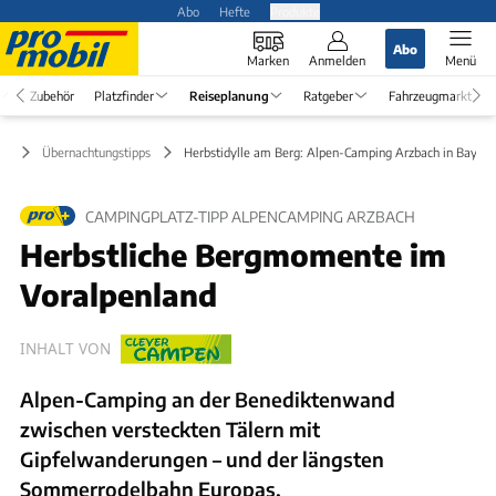
Abo
Hefte
Produkte
Abo
Marken
Anmelden
Menü
Zubehör
Platzfinder
Reiseplanung
Ratgeber
Fahrzeugmarkt
ng
Übernachtungstipps
Herbstidylle am Berg: Alpen-Camping Arzbach in Bayern
CAMPINGPLATZ-TIPP ALPENCAMPING ARZBACH
Herbstliche Bergmomente im
Voralpenland
INHALT VON
Alpen-Camping an der Benediktenwand
zwischen versteckten Tälern mit
Gipfelwanderungen – und der längsten
Sommerrodelbahn Europas.