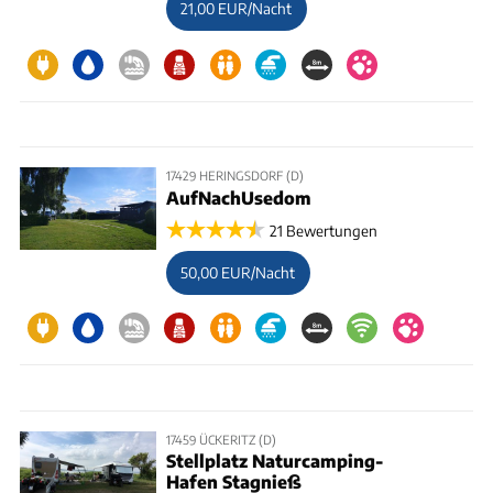
21,00 EUR/Nacht
17429 HERINGSDORF (D)
AufNachUsedom
21 Bewertungen
50,00 EUR/Nacht
17459 ÜCKERITZ (D)
Stellplatz Naturcamping-
Hafen Stagnieß