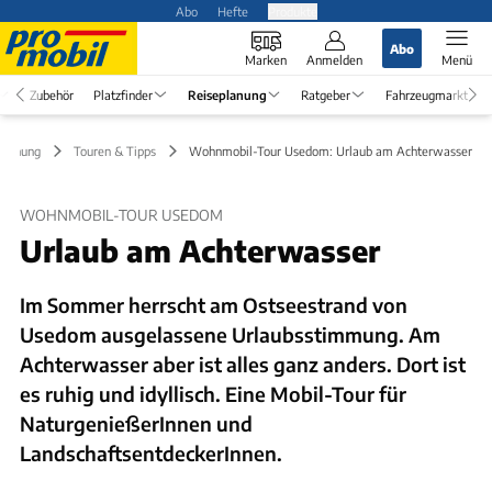
Abo
Hefte
Produkte
Abo
Marken
Anmelden
Menü
Zubehör
Platzfinder
Reiseplanung
Ratgeber
Fahrzeugmarkt
planung
Touren & Tipps
Wohnmobil-Tour Usedom: Urlaub am Achterwasser
WOHNMOBIL-TOUR USEDOM
Urlaub am Achterwasser
Im Sommer herrscht am Ostseestrand von
Usedom ausgelassene Urlaubsstimmung. Am
Achterwasser aber ist alles ganz anders. Dort ist
es ruhig und idyllisch. Eine Mobil-Tour für
NaturgenießerInnen und
LandschaftsentdeckerInnen.