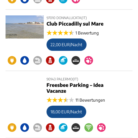
97010 DONNALUCATA(IT)
Club Piccadilly sul Mare
1 Bewertung
22,00 EUR/Nacht
90143 PALERMO(IT)
Freesbee Parking – Idea
Vacanze
11 Bewertungen
18,00 EUR/Nacht