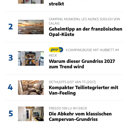
streikt
CAMPING MUNICIPAL LES AJONCS SÜDLICH VON
CALAIS
2
Geheimtipp an der französischen
Opal-Küste
9 CAMPINGBUSSE MIT HUBBETT IM
3
HECK
Warum dieser Grundriss 2027
zum Trend wird
DETHLEFFS JUST VAN T5 (2027)
4
Kompakter Teilintegrierter mit
Van-Feeling
FREEDO 599 LU IM CHECK
5
Die Abkehr vom klassischen
Campervan-Grundriss