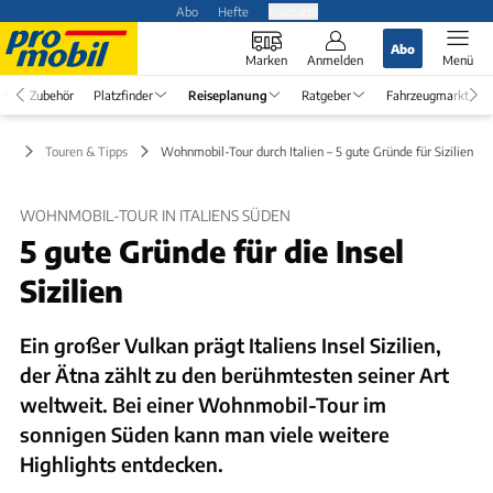
Abo
Hefte
Produkte
Abo
Marken
Anmelden
Menü
Zubehör
Platzfinder
Reiseplanung
Ratgeber
Fahrzeugmarkt
ng
Touren & Tipps
Wohnmobil-Tour durch Italien – 5 gute Gründe für Sizilien
WOHNMOBIL-TOUR IN ITALIENS SÜDEN
5 gute Gründe für die Insel
Sizilien
Ein großer Vulkan prägt Italiens Insel Sizilien,
der Ätna zählt zu den berühmtesten seiner Art
weltweit. Bei einer Wohnmobil-Tour im
sonnigen Süden kann man viele weitere
Highlights entdecken.