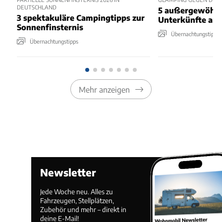
DEUTSCHLAND
5 außergewöhnl
3 spektakuläre Campingtipps zur
Unterkünfte am
Sonnenfinsternis
Übernachtungstipps
Übernachtungstipps
Mehr anzeigen
Newsletter
Jede Woche neu. Alles zu
Fahrzeugen, Stellplätzen,
Zubehör und mehr – direkt in
deine E-Mail!