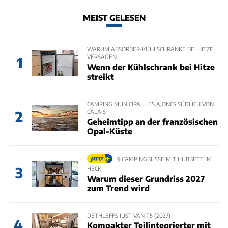
MEIST GELESEN
WARUM ABSORBER-KÜHLSCHRÄNKE BEI HITZE
VERSAGEN
1
Wenn der Kühlschrank bei Hitze
streikt
CAMPING MUNICIPAL LES AJONCS SÜDLICH VON
CALAIS
2
Geheimtipp an der französischen
Opal-Küste
9 CAMPINGBUSSE MIT HUBBETT IM
3
HECK
Warum dieser Grundriss 2027
zum Trend wird
DETHLEFFS JUST VAN T5 (2027)
4
Kompakter Teilintegrierter mit