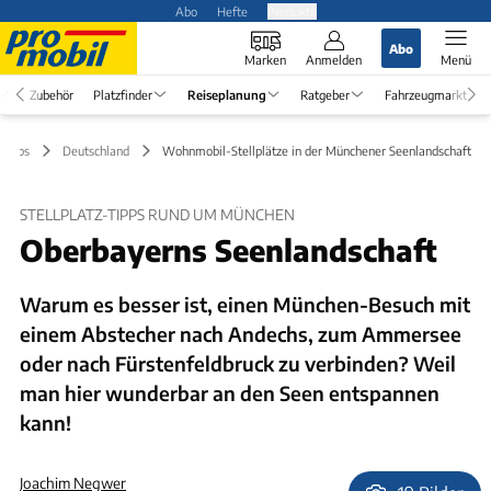
Abo
Hefte
Produkte
Abo
Marken
Anmelden
Menü
Zubehör
Platzfinder
Reiseplanung
Ratgeber
Fahrzeugmarkt
 Tipps
Deutschland
Wohnmobil-Stellplätze in der Münchener Seenlandschaft
STELLPLATZ-TIPPS RUND UM MÜNCHEN
Oberbayerns Seenlandschaft
Warum es besser ist, einen München-Besuch mit
einem Abstecher nach Andechs, zum Ammersee
oder nach Fürstenfeldbruck zu verbinden? Weil
man hier wunderbar an den Seen entspannen
kann!
Joachim Negwer