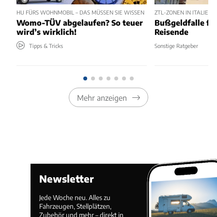
HU FÜRS WOHNMOBIL – DAS MÜSSEN SIE WISSEN
ZTL-ZONEN IN ITALIEN
Womo-TÜV abgelaufen? So teuer
Bußgeldfalle f
wird’s wirklich!
Reisende
Tipps & Tricks
Sonstige Ratgeber
Mehr anzeigen
Newsletter
Jede Woche neu. Alles zu
Fahrzeugen, Stellplätzen,
Zubehör und mehr – direkt in