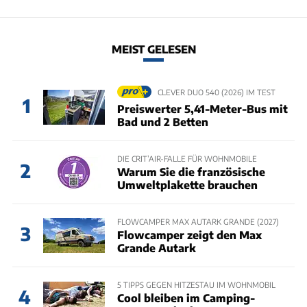
MEIST GELESEN
CLEVER DUO 540 (2026) IM TEST
1
Preiswerter 5,41-Meter-Bus mit
Bad und 2 Betten
DIE CRIT’AIR-FALLE FÜR WOHNMOBILE
2
Warum Sie die französische
Umweltplakette brauchen
FLOWCAMPER MAX AUTARK GRANDE (2027)
3
Flowcamper zeigt den Max
Grande Autark
5 TIPPS GEGEN HITZESTAU IM WOHNMOBIL
4
Cool bleiben im Camping-