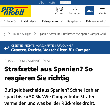
Abo
Hefte
Produkte
Abo
Marken
Anmelden
Menü
Zubehör
Platzfinder
Reiseplanung
Ratgeber
Fahrzeugmarkt
nung
Touren & Tipps
Spanien-Strafe im Briefkasten? So sparen Camper Geld
GESETZE, RECHTE, VORSCHRIFTEN FÜR CAMPER
Gesetze, Rechte, Vorschriften für Camper
BUSSGELD IM CAMPINGURLAUB
Strafzettel aus Spanien? So
reagieren Sie richtig
Bußgeldbescheid aus Spanien? Schnell zahlen
spart bis zu 50 %. Wie Camper hohe Strafen
vermeiden und was bei der Rückreise droht.