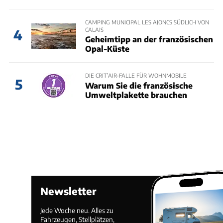
CAMPING MUNICIPAL LES AJONCS SÜDLICH VON
CALAIS
4
Geheimtipp an der französischen
Opal-Küste
DIE CRIT’AIR-FALLE FÜR WOHNMOBILE
5
Warum Sie die französische
Umweltplakette brauchen
Newsletter
Jede Woche neu. Alles zu
Fahrzeugen, Stellplätzen,