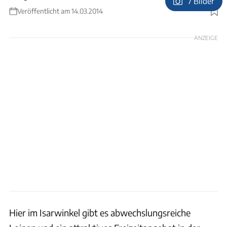
7 Bilder
Foto: Olympiaregion Seefeld, Tölzer Land/Klaus Knirk. Karte: Heidi Schmalfuß,
Veröffentlicht am 14.03.2014
München
ANZEIGE
Hier im Isarwinkel gibt es abwechslungsreiche