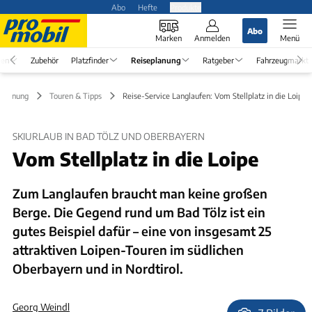
Abo
Hefte
Produkte
Abo
Marken
Anmelden
Menü
en
Zubehör
Platzfinder
Reiseplanung
Ratgeber
Fahrzeugmarkt
eplanung
Touren & Tipps
Reise-Service Langlaufen: Vom Stellplatz in die Loipe
SKIURLAUB IN BAD TÖLZ UND OBERBAYERN
Vom Stellplatz in die Loipe
Zum Langlaufen braucht man keine großen
Berge. Die Gegend rund um Bad Tölz ist ein
gutes Beispiel dafür – eine von insgesamt 25
attraktiven Loipen-Touren im südlichen
Oberbayern und in Nordtirol.
Georg Weindl