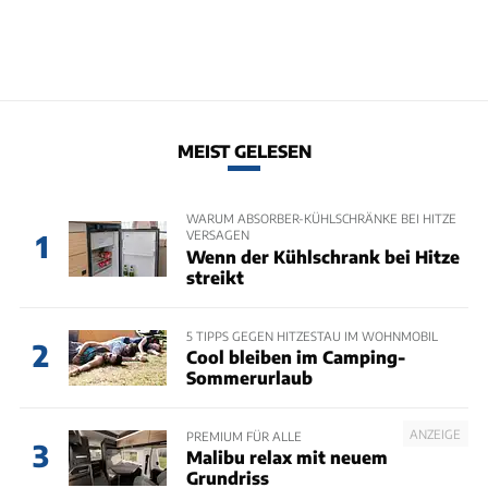
MEIST GELESEN
WARUM ABSORBER-KÜHLSCHRÄNKE BEI HITZE
VERSAGEN
1
Wenn der Kühlschrank bei Hitze
streikt
5 TIPPS GEGEN HITZESTAU IM WOHNMOBIL
2
Cool bleiben im Camping-
Sommerurlaub
ANZEIGE
PREMIUM FÜR ALLE
3
Malibu relax mit neuem
Grundriss