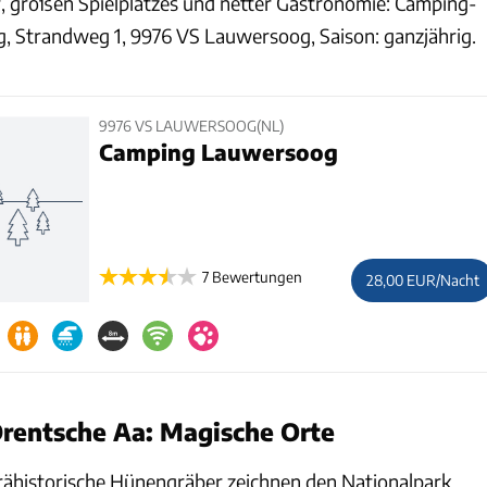
ir, großen Spielplatzes und netter Gastronomie: Camping-
, Strandweg 1, 9976 VS Lauwersoog, Saison: ganzjährig.
9976 VS LAUWERSOOG(NL)
Camping Lauwersoog
7 Bewertungen
28,00 EUR/Nacht
rentsche Aa: Magische Orte
ähistorische Hünengräber zeichnen den Nationalpark