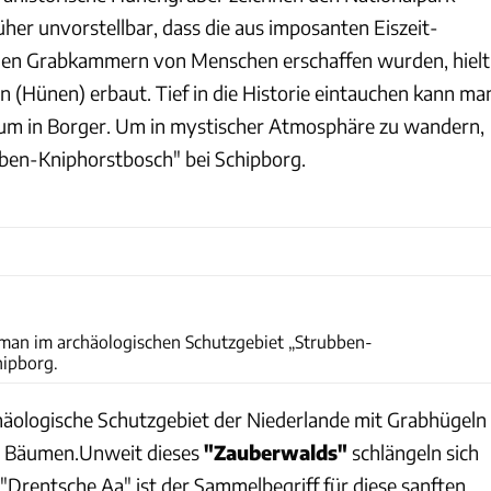
her unvorstellbar, dass die aus imposanten Eiszeit-
den Grabkammern von Menschen erschaffen wurden, hielt
n (Hünen) erbaut. Tief in die Historie eintauchen kann ma
m in Borger. Um in mystischer Atmosphäre zu wandern,
bben-Kniphorstbosch" bei Schipborg.
Carolin Hlawatsch
man im archäologischen Schutzgebiet „Strubben-
hipborg.
rchäologische Schutzgebiet der Niederlande mit Grabhügeln
n Bäumen.Unweit dieses
"Zauberwalds"
schlängeln sich
"Drentsche Aa" ist der Sammelbegriff für diese sanften