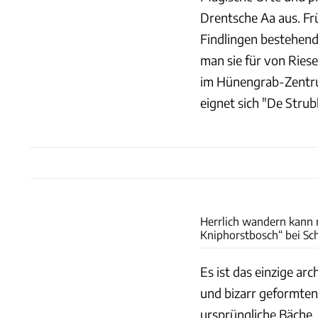
Drentsche Aa aus. Frü
Findlingen bestehen
man sie für von Riese
im Hünengrab-Zentru
eignet sich "De Stru
Herrlich wandern kann 
Kniphorstbosch“ bei Sc
Es ist das einzige a
und bizarr geformte
ursprüngliche Bäche. 