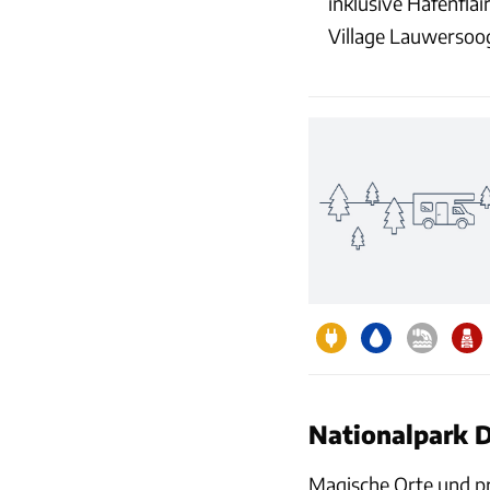
inklusive Hafenfla
Village Lauwersoog
Nationalpark D
Magische Orte und pr