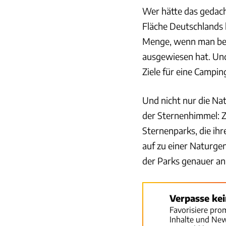
Wer hätte das gedach
Fläche Deutschlands 
Menge, wenn man bed
ausgewiesen hat. Und
Ziele für eine Camp
Und nicht nur die Na
der Sternenhimmel: Zw
Sternenparks, die ih
auf zu einer Naturge
der Parks genauer an
Verpasse ke
Favorisiere pro
Inhalte und Ne