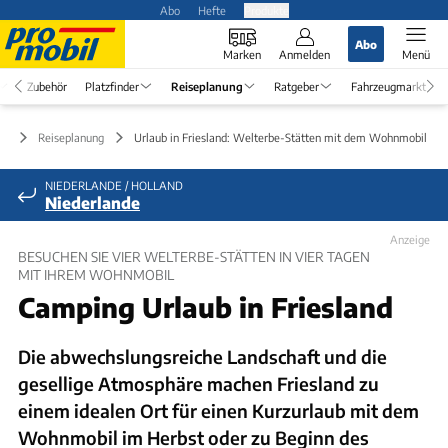
Abo
Hefte
Produkte
Abo
Marken
Anmelden
Menü
Zubehör
Platzfinder
Reiseplanung
Ratgeber
Fahrzeugmarkt
Reiseplanung
Urlaub in Friesland: Welterbe-Stätten mit dem Wohnmobil be
NIEDERLANDE / HOLLAND
Niederlande
Anzeige
BESUCHEN SIE VIER WELTERBE-STÄTTEN IN VIER TAGEN
MIT IHREM WOHNMOBIL
Camping Urlaub in Friesland
Die abwechslungsreiche Landschaft und die
gesellige Atmosphäre machen Friesland zu
einem idealen Ort für einen Kurzurlaub mit dem
Wohnmobil im Herbst oder zu Beginn des