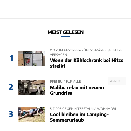
MEIST GELESEN
WARUM ABSORBER-KÜHLSCHRÄNKE BEI HITZE
VERSAGEN
1
Wenn der Kühlschrank bei Hitze
streikt
ANZEIGE
PREMIUM FÜR ALLE
2
Malibu relax mit neuem
Grundriss
5 TIPPS GEGEN HITZESTAU IM WOHNMOBIL
3
Cool bleiben im Camping-
Sommerurlaub