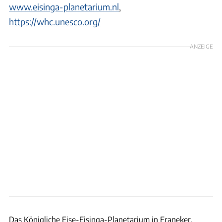
www.eisinga-planetarium.nl
,
https://whc.unesco.org/
ANZEIGE
Theo de Witte
Das Königliche Eise-Eisinga-Planetarium in Franeker.