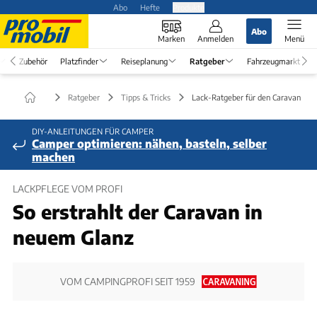
Abo
Hefte
Produkte
Abo
Marken
Anmelden
Menü
Zubehör
Platzfinder
Reiseplanung
Ratgeber
Fahrzeugmarkt
Ratgeber
Tipps & Tricks
Lack-Ratgeber für den Caravan
DIY-ANLEITUNGEN FÜR CAMPER
Camper optimieren: nähen, basteln, selber
machen
LACKPFLEGE VOM PROFI
So erstrahlt der Caravan in
neuem Glanz
VOM CAMPINGPROFI SEIT 1959