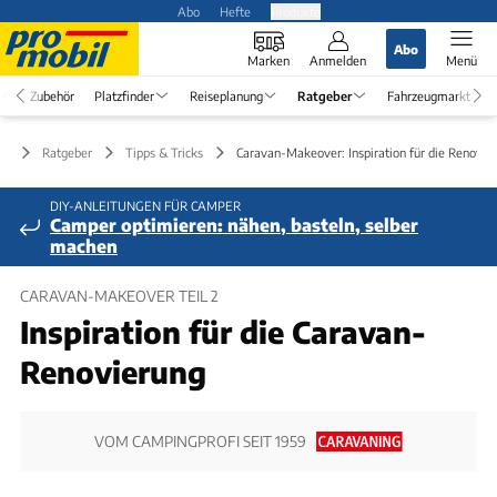
Abo
Hefte
Produkte
Abo
Marken
Anmelden
Menü
Zubehör
Platzfinder
Reiseplanung
Ratgeber
Fahrzeugmarkt
Ratgeber
Tipps & Tricks
Caravan-Makeover: Inspiration für die Renovie
DIY-ANLEITUNGEN FÜR CAMPER
Camper optimieren: nähen, basteln, selber
machen
CARAVAN-MAKEOVER TEIL 2
Inspiration für die Caravan-
Renovierung
VOM CAMPINGPROFI SEIT 1959