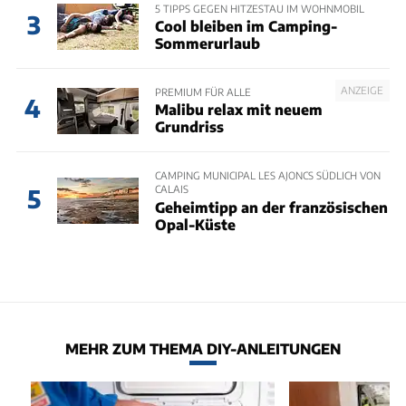
5 TIPPS GEGEN HITZESTAU IM WOHNMOBIL
3
Cool bleiben im Camping-
Sommerurlaub
ANZEIGE
PREMIUM FÜR ALLE
4
Malibu relax mit neuem
Grundriss
CAMPING MUNICIPAL LES AJONCS SÜDLICH VON
CALAIS
5
Geheimtipp an der französischen
Opal-Küste
MEHR ZUM THEMA DIY-ANLEITUNGEN