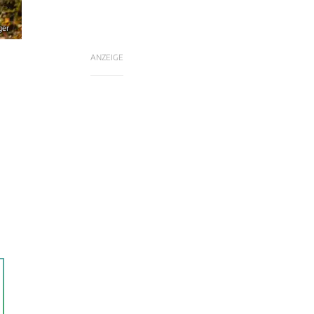
ger
ANZEIGE