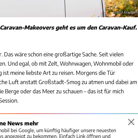
Foto: I.Krautber
es Caravan-Makeovers geht es um den Caravan-Kauf.
r. Das wäre schon eine großartige Sache. Seit vielen
pen. Und egal, ob mit Zelt, Wohnwagen, Wohnmobil oder
ist meine liebste Art zu reisen. Morgens die Tür
sche Luft anstatt Großstadt-Smog zu atmen und dabei am
ie Berge oder das Meer zu schauen – das ist für mich
Session.
ine News mehr
mobil bei Google, um künftig häufiger unsere neuesten
ws angezeigt zu bekommen. Einfach Link öffnen und