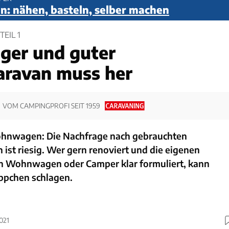
n: nähen, basteln, selber machen
EIL 1
iger und guter
aravan muss her
VOM CAMPINGPROFI SEIT 1959
nwagen: Die Nachfrage nach gebrauchten
st riesig. Wer gern renoviert und die eigenen
n Wohnwagen oder Camper klar formuliert, kann
ppchen schlagen.
021