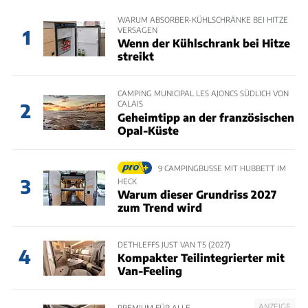
WARUM ABSORBER-KÜHLSCHRÄNKE BEI HITZE
VERSAGEN
1
Wenn der Kühlschrank bei Hitze
streikt
CAMPING MUNICIPAL LES AJONCS SÜDLICH VON
CALAIS
2
Geheimtipp an der französischen
Opal-Küste
9 CAMPINGBUSSE MIT HUBBETT IM
3
HECK
Warum dieser Grundriss 2027
zum Trend wird
DETHLEFFS JUST VAN T5 (2027)
4
Kompakter Teilintegrierter mit
Van-Feeling
ANZEIGE
PREMIUM FÜR ALLE