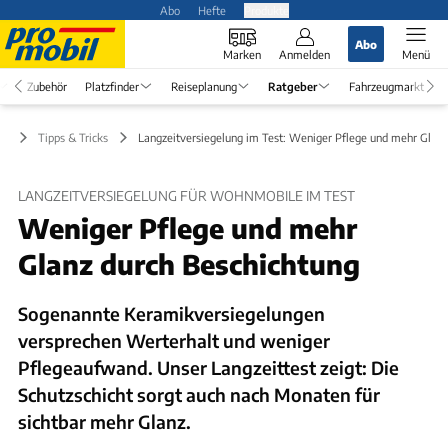
Abo
Hefte
Produkte
Abo
Marken
Anmelden
Menü
Zubehör
Platzfinder
Reiseplanung
Ratgeber
Fahrzeugmarkt
er
Tipps & Tricks
Langzeitversiegelung im Test: Weniger Pflege und mehr Glanz
LANGZEITVERSIEGELUNG FÜR WOHNMOBILE IM TEST
Weniger Pflege und mehr
Glanz durch Beschichtung
Sogenannte Keramikversiegelungen
versprechen Werterhalt und weniger
Pflegeaufwand. Unser Langzeittest zeigt: Die
Schutzschicht sorgt auch nach Monaten für
sichtbar mehr Glanz.