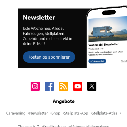
Newsletter
Jede Woche neu. Alles zu
Fahrzeugen, Stellplätzen,
Zubehör und mehr – direkt in
deine E-Mail!
Kostenlos abonnieren
Angebote
Caravaning
Newsletter
Shop
Stellplatz-App
Stellplatz-Atlas
Themen A-Z
Kreditrechner
Wohnmobil finanzieren