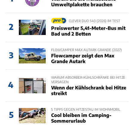
Umweltplakette brauchen
CLEVER DUO 540 (2026) IM TEST
2
Preiswerter 5,41-Meter-Bus mit
Bad und 2 Betten
FLOWCAMPER MAX AUTARK GRANDE (2027)
3
Flowcamper zeigt den Max
Grande Autark
WARUM ABSORBER-KÜHLSCHRÄNKE BEI HITZE
VERSAGEN
4
Wenn der Kühlschrank bei Hitze
streikt
5 TIPPS GEGEN HITZESTAU IM WOHNMOBIL
5
Cool bleiben im Camping-
Sommerurlaub