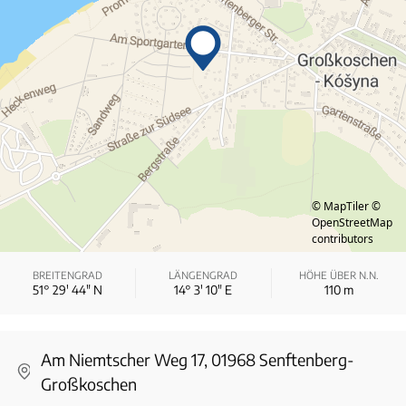
© MapTiler
©
OpenStreetMap
contributors
BREITENGRAD
LÄNGENGRAD
HÖHE ÜBER N.N.
51° 29′ 44″ N
14° 3′ 10″ E
110
m
Am Niemtscher Weg 17, 01968 Senftenberg-
Großkoschen