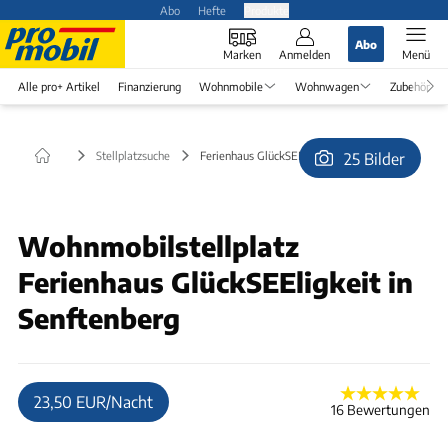
Abo
Hefte
Produkte
Abo
Marken
Anmelden
Menü
Alle pro+ Artikel
Finanzierung
Wohnmobile
Wohnwagen
Zubehör
Stellplatzsuche
Ferienhaus GlückSEEligkeit in Senftenberg
25 Bilder
© Jörg & Manuela Riska GbR
Wohnmobilstellplatz
Ferienhaus GlückSEEligkeit in
Senftenberg
23,50 EUR/Nacht
16 Bewertungen