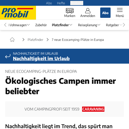
Abo
Hefte
Produkte
Abo
Marken
Anmelden
Menü
Wohnwagen
Zubehör
Platzfinder
Reiseplanung
Ratgeber
Platzfinder
7 neue Ecocamping-Plätze in Europa
NACHHALTIGKEIT IM URLAUB
Nachhaltigkeit im Urlaub
NEUE ECOCAMPING-PLÄTZE IN EUROPA
Ökologisches Campen immer
beliebter
VOM CAMPINGPROFI SEIT 1959
Nachhaltigkeit liegt im Trend, das spürt man