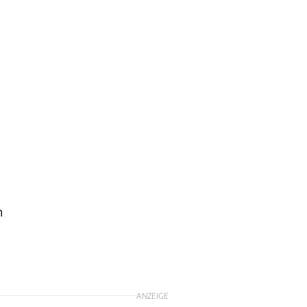
m
n
ANZEIGE