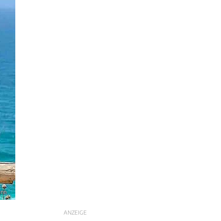
ann
ANZEIGE
n