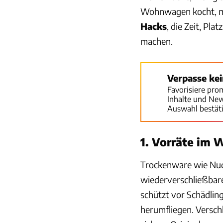
Wohnwagen kocht, mus
Hacks
, die Zeit, Pl
machen.
Verpasse ke
Favorisiere pro
Inhalte und Ne
Auswahl bestät
1. Vorräte im 
Trockenware wie Nude
wiederverschließbare
schützt vor Schädlin
herumfliegen. Versch