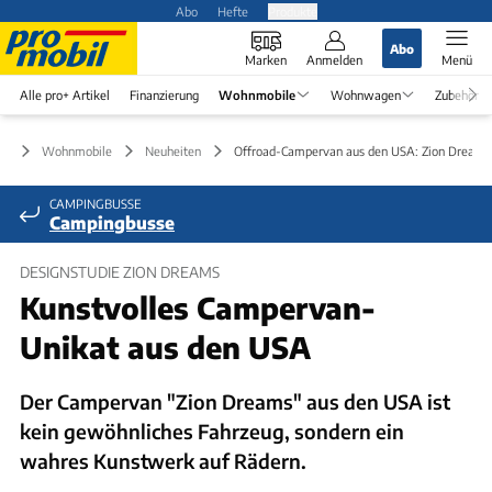
Abo
Hefte
Produkte
Abo
Marken
Anmelden
Menü
Alle pro+ Artikel
Finanzierung
Wohnmobile
Wohnwagen
Zubehör
Wohnmobile
Neuheiten
Offroad-Campervan aus den USA: Zion Dreams
CAMPINGBUSSE
Campingbusse
DESIGNSTUDIE ZION DREAMS
Kunstvolles Campervan-
Unikat aus den USA
Der Campervan "Zion Dreams" aus den USA ist
kein gewöhnliches Fahrzeug, sondern ein
wahres Kunstwerk auf Rädern.