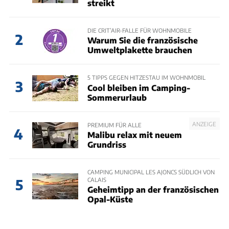
streikt
DIE CRIT’AIR-FALLE FÜR WOHNMOBILE
2
Warum Sie die französische
Umweltplakette brauchen
5 TIPPS GEGEN HITZESTAU IM WOHNMOBIL
3
Cool bleiben im Camping-
Sommerurlaub
ANZEIGE
PREMIUM FÜR ALLE
4
Malibu relax mit neuem
Grundriss
CAMPING MUNICIPAL LES AJONCS SÜDLICH VON
CALAIS
5
Geheimtipp an der französischen
Opal-Küste