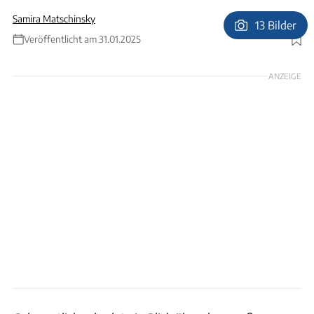
Samira Matschinsky
13 Bilder
Veröffentlicht am 31.01.2025
Foto: Ananda Living Experiences and James Davies via GettyImages (Collage)
ANZEIGE