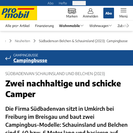
Abo
Hefte
Produkte
Abo
Marken
Anmelden
Menü
Alle pro+ Artikel
Finanzierung
Wohnmobile
Wohnwagen
Zubehör
bile
Neuheiten
Südbadenvan Belchen & Schauinsland (2023): Campingbusse
CAMPINGBUSSE
Campingbusse
SÜDBADENVAN SCHAUINSLAND UND BELCHEN (2023)
Zwei nachhaltige und schicke
Camper
Die Firma Südbadenvan sitzt in Umkirch bei
Freiburg im Breisgau und baut zwei
Campingbus-Modelle: Schauinsland und Belchen
sind 5,40 bzw. 6 Meter lang und basieren auf