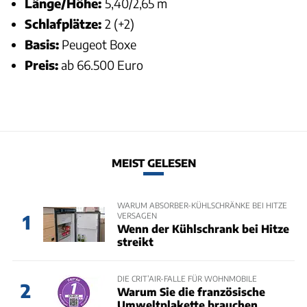
Länge/Höhe:
5,40/2,65 m
Schlafplätze:
2 (+2)
Basis:
Peugeot Boxe
Preis:
ab 66.500 Euro
MEIST GELESEN
WARUM ABSORBER-KÜHLSCHRÄNKE BEI HITZE
VERSAGEN
1
Wenn der Kühlschrank bei Hitze
streikt
DIE CRIT’AIR-FALLE FÜR WOHNMOBILE
2
Warum Sie die französische
Umweltplakette brauchen